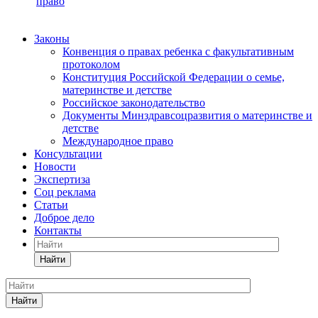
право
Законы
Конвенция о правах ребенка с факультативным
протоколом
Конституция Российской Федерации о семье,
материнстве и детстве
Российское законодательство
Документы Минздравсоцразвития о материнстве и
детстве
Международное право
Консультации
Новости
Экспертиза
Соц реклама
Статьи
Доброе дело
Контакты
Найти
Найти