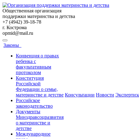
Общественная организация
поддержки материнства и детства
+7 (4942) 39-18-78
г. Кострома
opmid@mail.ru
Законы
Конвенция о правах
ребенка с
факультативным
протоколом
Конституция
Российской
Федерации о семье,
материнстве и детстве
Консультации
Новости
Экспертиз
Российское
законодательство
Документы
Минздравсоцразвития
о материнстве и
детстве
Международное