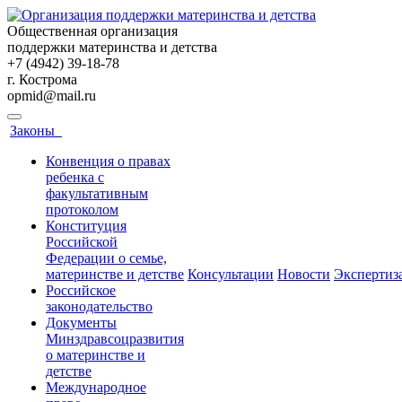
Общественная организация
поддержки материнства и детства
+7 (4942) 39-18-78
г. Кострома
opmid@mail.ru
Законы
Конвенция о правах
ребенка с
факультативным
протоколом
Конституция
Российской
Федерации о семье,
материнстве и детстве
Консультации
Новости
Экспертиз
Российское
законодательство
Документы
Минздравсоцразвития
о материнстве и
детстве
Международное