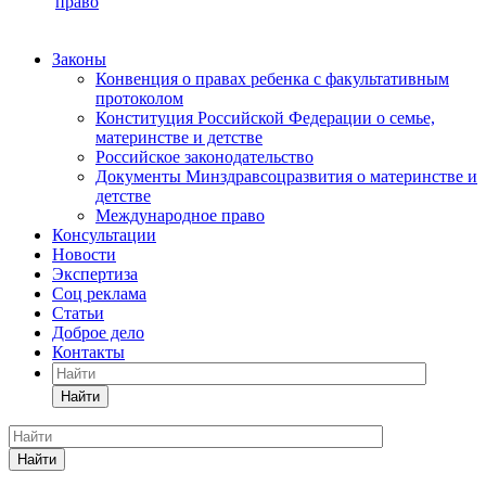
право
Законы
Конвенция о правах ребенка с факультативным
протоколом
Конституция Российской Федерации о семье,
материнстве и детстве
Российское законодательство
Документы Минздравсоцразвития о материнстве и
детстве
Международное право
Консультации
Новости
Экспертиза
Соц реклама
Статьи
Доброе дело
Контакты
Найти
Найти