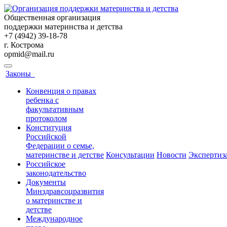
Общественная организация
поддержки материнства и детства
+7 (4942) 39-18-78
г. Кострома
opmid@mail.ru
Законы
Конвенция о правах
ребенка с
факультативным
протоколом
Конституция
Российской
Федерации о семье,
материнстве и детстве
Консультации
Новости
Экспертиз
Российское
законодательство
Документы
Минздравсоцразвития
о материнстве и
детстве
Международное