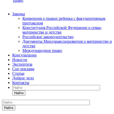
право
Законы
Конвенция о правах ребенка с факультативным
протоколом
Конституция Российской Федерации о семье,
материнстве и детстве
Российское законодательство
Документы Минздравсоцразвития о материнстве и
детстве
Международное право
Консультации
Новости
Экспертиза
Соц реклама
Статьи
Доброе дело
Контакты
Найти
Найти