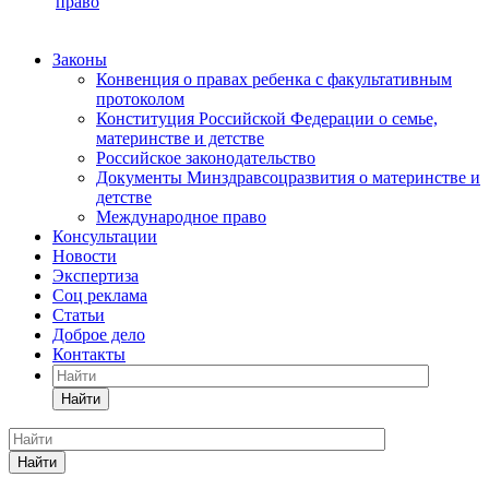
право
Законы
Конвенция о правах ребенка с факультативным
протоколом
Конституция Российской Федерации о семье,
материнстве и детстве
Российское законодательство
Документы Минздравсоцразвития о материнстве и
детстве
Международное право
Консультации
Новости
Экспертиза
Соц реклама
Статьи
Доброе дело
Контакты
Найти
Найти