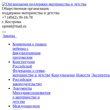
Общественная организация
поддержки материнства и детства
+7 (4942) 39-18-78
г. Кострома
opmid@mail.ru
Законы
Конвенция о правах
ребенка с
факультативным
протоколом
Конституция
Российской
Федерации о семье,
материнстве и детстве
Консультации
Новости
Экспертиз
Российское
законодательство
Документы
Минздравсоцразвития
о материнстве и
детстве
Международное